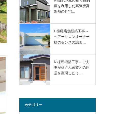
N様邸LIXILの建て得制
度を利用した高気密高
断熱の住宅…
H様邸店舗新築工事～
ヘアーサロンオーナー
様のセンスの詰ま…
Ni様邸増築工事～ご夫
妻が娘さん家族との同
居を実現したミ…
カテゴリー